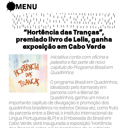
en
pt
MENU
“Hortência das Tranças”,
premiado livro de Lelis, ganha
exposição em Cabo Verde
Iniciativa conta com oficina e
palestra e faz parte de novo
capítulo do Programa Brasil em
Quadrinhos
O programa Brasil em Quadrinhos,
idealizado pelo Itamaraty em
parceria com a Bienal de
Quadrinhos, ganha um novo e
importante capítulo de divulgação e promoção dos
quadrinhos brasileiros no exterior. Dessa vez, como fruto
da parceria entre a Bienal, o Instituto Internacional da
Língua Portuguesa (IILP) e a Embaixada do Brasil em
Cabo Verde, será inaugurada a exposição “Hortência