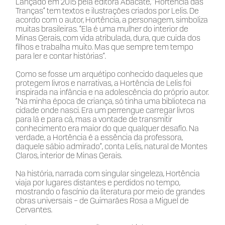
Lançado em 2015 pela editora Abacate, “Hortência das
Tranças” tem textos e ilustrações criados por Lelis. De
acordo com o autor, Hortência, a personagem, simboliza
muitas brasileiras. “Ela é uma mulher do interior de
Minas Gerais, com vida atribulada, dura, que cuida dos
filhos e trabalha muito. Mas que sempre tem tempo
para ler e contar histórias”.
Como se fosse um arquétipo conhecido daqueles que
protegem livros e narrativas, a Hortência de Lelis foi
inspirada na infância e na adolescência do próprio autor.
“Na minha época de criança, só tinha uma biblioteca na
cidade onde nasci. Era um perrengue carregar livros
para lá e para cá, mas a vontade de transmitir
conhecimento era maior do que qualquer desafio. Na
verdade, a Hortência é a essência da professora,
daquele sábio admirado”, conta Lelis, natural de Montes
Claros, interior de Minas Gerais.
Na história, narrada com singular singeleza, Hortência
viaja por lugares distantes e perdidos no tempo,
mostrando o fascínio da literatura por meio de grandes
obras universais – de Guimarães Rosa a Miguel de
Cervantes.