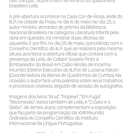
das Tranças”, sobre o livro homônimo do quadrinista
brasileiro Lelis.
A pré-abertura acontece na Casa Cor-de-Rosa, sede do
IILP, na cidade da Praia, no dia 6 de maio. No dia 23, o
autor mineiro, vencedor do prêmio da Biblioteca
Nacional Brasileira na categoria Literatura Infantil pela
obra em questão, irá ministrar duas oficinas de
aquarela. E por fim, no dia 25 de maio, coincidindo com o
Conselho Científico do IILP, que se realizará pela mesma
altura, acontece a abertura oficial, que contará com a
presença de Lelis, de Colbert Soares Pinto Jr.
(Embaixador do Brasil em Cabo Verde), de Incanha
Intumbo (Diretor Executivo do IILP) e de Luciana Falcon
(Coordenadora da Bienal de Quadrinhos de Curtiba). Na
ocasião, o autor fará uma palestra sobre seus trabalhos
e processos criativos, seguido de sessão de autógrafos.
Imagens dos livros “Anuí”, “Popeye”, “Em Fuga”,
“Reconexão”, estes também de Lelis, e “O Gato e o
Diabo”, de James Joyce, complementam a exposição,
que faz parte da programação da XVIII Reunião
Ordinária do Conselho Científico do Instituto
Internacional da Língua Portuguesa.